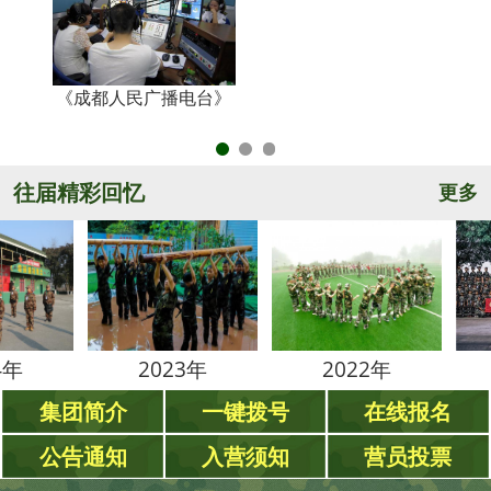
《成都人民广播电台》
央
往届精彩回忆
更多
2023年
2022年
202
集团简介
一键拨号
在线报名
公告通知
入营须知
营员投票