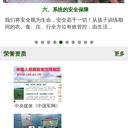
五、规范的军训基地
期
亮剑军事夏令营的训练基地训练设施设备齐全，军事
氛围浓厚，后勤保障完善，管理规范安全，纪...
荣誉资质
更多
中央媒体《中国军网》
《