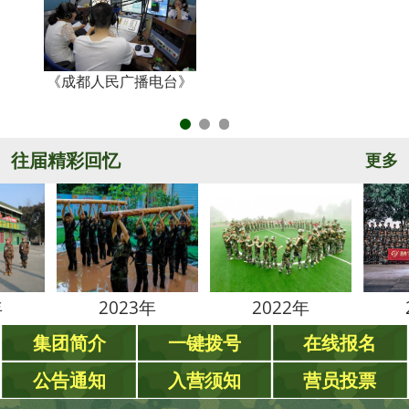
《成都人民广播电台》
央
往届精彩回忆
更多
2023年
2022年
2021
集团简介
一键拨号
在线报名
公告通知
入营须知
营员投票