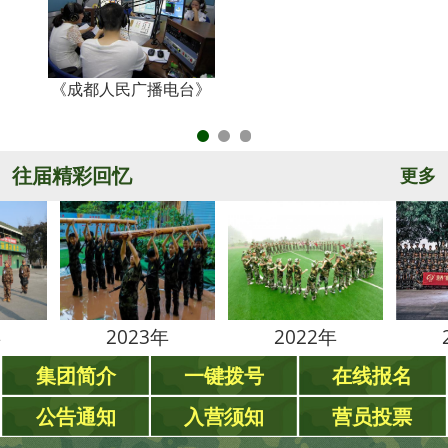
《成都人民广播电台》
央
往届精彩回忆
更多
2023年
2022年
2021
集团简介
一键拨号
在线报名
公告通知
入营须知
营员投票