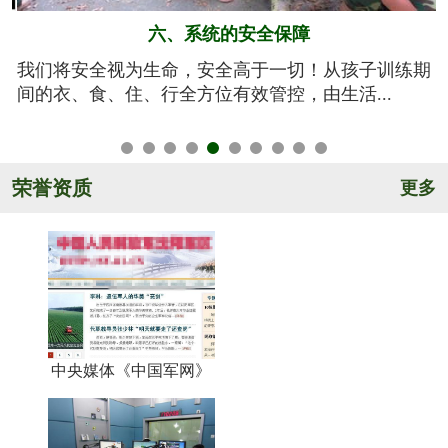
五、规范的军训基地
期
亮剑军事夏令营的训练基地训练设施设备齐全，军事
氛围浓厚，后勤保障完善，管理规范安全，纪...
荣誉资质
更多
中央媒体《中国军网》
《